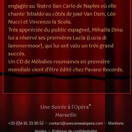
engagée au Teatro San Carlo de Naples où elle
chante Tebaldo au côtés de José Van Dam, Léo
Nucci et Vincenzo la Scola.
Très appréciée du public espagnol, Mihaëla Dinu
lui a réservé ses premières Lucia (Lucia di
lammermoor), qui lui ont valu un très grand
succès.
Un CD de Mélodies roumaines en première
mondiale vient d’être édité chez Pavane Records.
®
Une Soirée à l'Opéra
Marseille
~
~
+33 (0)4.91.33.90.52
contact@unesoireealopera.com
Mentions
~
légales
Politique de confidentialité