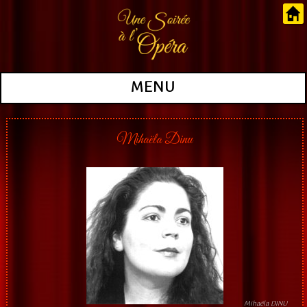
MENU
Mihaëla Dinu
Mihaëla DINU